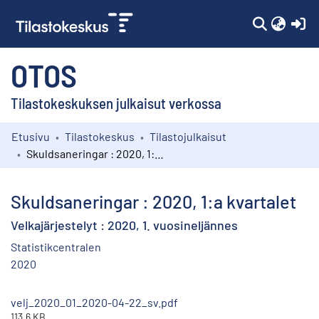
(c
OTOS
Tilastokeskuksen julkaisut verkossa
Etusivu
Tilastokeskus
Tilastojulkaisut
Kokoelmat
Skuldsaneringar : 2020, 1:a kvartalet
Selaa
Skuldsaneringar : 2020, 1:a kvartalet
Velkajärjestelyt : 2020, 1. vuosineljännes
Statistikcentralen
2020
velj_2020_01_2020-04-22_sv.pdf
113.6 KB