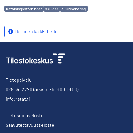
Avainsanat
betalningsstörningar
skulder
skuldsanering
Tietueen kaikki tiedot
Tietopalvelu
029 551 2220
(arkisin klo 9.00-16.00)
info@stat.fi
Tietosuojaseloste
Saavutettavuusseloste