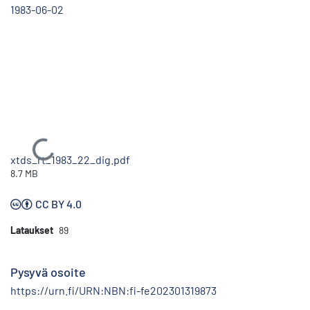
1983-06-02
Ladataan...
xtds_rt_1983_22_dig.pdf
8.7 MB
CC BY 4.0
Lataukset
89
Pysyvä osoite
https://urn.fi/URN:NBN:fi-fe202301319873