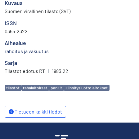
Kuvaus
Suomen virallinen tilasto (SVT)
ISSN
0355-2322
Aihealue
rahoitus ja vakuutus
Sarja
Tilastotiedotus RT
|
1983:22
Avainsanat
tilastot
rahalaitokset
pankit
kiinnitysluottolaitokset
Tietueen kaikki tiedot