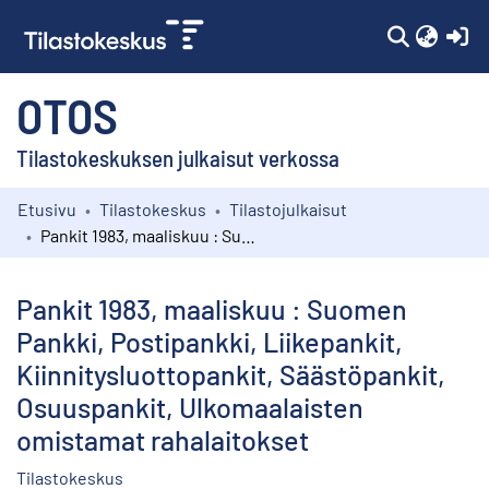
(c
OTOS
Tilastokeskuksen julkaisut verkossa
Etusivu
Tilastokeskus
Tilastojulkaisut
Kokoelmat
Pankit 1983, maaliskuu : Suomen Pankki, Postipankki, Liikepankit, Kiinnitysluottopankit, Säästöpankit, Osuuspankit, Ulkomaalaisten omistamat rahalaitokset
Selaa
Pankit 1983, maaliskuu : Suomen
Pankki, Postipankki, Liikepankit,
Kiinnitysluottopankit, Säästöpankit,
Osuuspankit, Ulkomaalaisten
omistamat rahalaitokset
Tilastokeskus