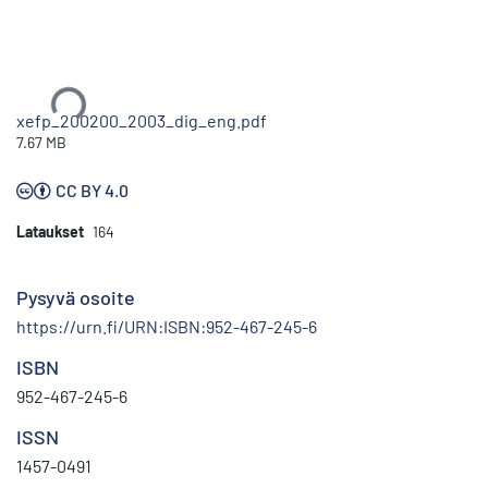
Ladataan...
xefp_200200_2003_dig_eng.pdf
7.67 MB
CC BY 4.0
Lataukset
164
Pysyvä osoite
https://urn.fi/URN:ISBN:952-467-245-6
ISBN
952-467-245-6
ISSN
1457-0491