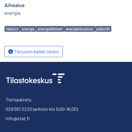
Aihealue
energia
Avainsanat
tilastot
energia
energialähteet
energiankulutus
päästöt
Tietueen kaikki tiedot
Tietopalvelu
029 551 2220
(arkisin klo 9.00-16.00)
info@stat.fi