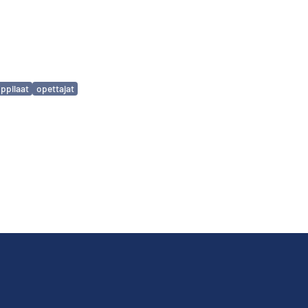
ppilaat
opettajat