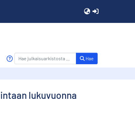
(current)
Hae
imintaan lukuvuonna