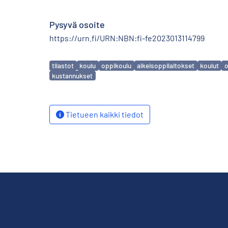
Pysyvä osoite
https://urn.fi/URN:NBN:fi-fe2023013114799
Avainsanat
tilastot
koulu
oppikoulu
alkeisoppilaitokset
koulut
o
kustannukset
Tietueen kaikki tiedot