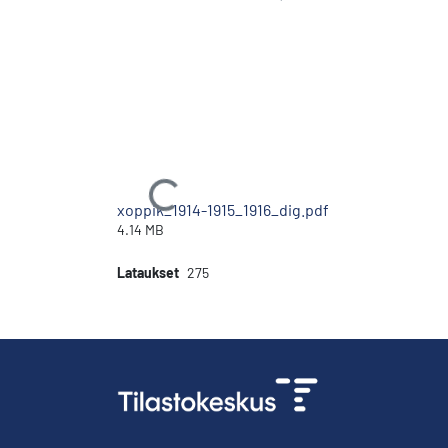
Ladataan...
xoppik_1914-1915_1916_dig.pdf
4.14 MB
Lataukset
275