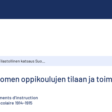
Tilastollinen katsaus Suomen oppikoulujen tilaan ja toimintaan lukuvuonna 1914–1915
uomen oppikoulujen tilaan ja to
ements d'instruction
colaire 1914–1915