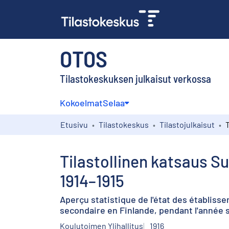
OTOS
Tilastokeskuksen julkaisut verkossa
Kokoelmat
Selaa
Etusivu
Tilastokeskus
Tilastojulkaisut
Tilastollinen katsaus S
1914–1915
Aperçu statistique de l'état des établiss
secondaire en Finlande, pendant l'année s
Koulutoimen Ylihallitus
1916