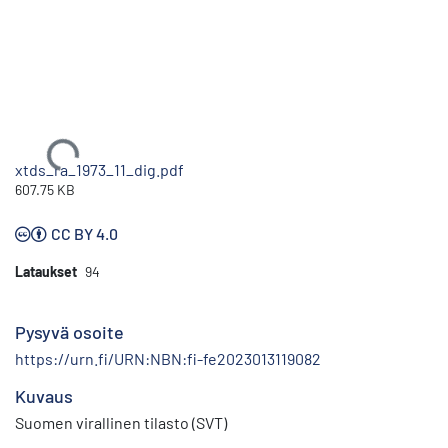
Ladataan...
xtds_ra_1973_11_dig.pdf
607.75 KB
CC BY 4.0
Lataukset
94
Pysyvä osoite
https://urn.fi/URN:NBN:fi-fe2023013119082
Kuvaus
Suomen virallinen tilasto (SVT)