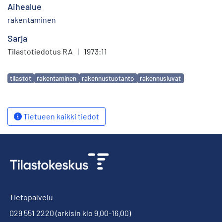
Aihealue
rakentaminen
Sarja
Tilastotiedotus RA
|
1973:11
Avainsanat
tilastot
rakentaminen
rakennustuotanto
rakennusluvat
Tietueen kaikki tiedot
Tietopalvelu
029 551 2220
(arkisin klo 9.00-16.00)