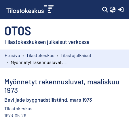
(c
OTOS
Tilastokeskuksen julkaisut verkossa
Etusivu
Tilastokeskus
Tilastojulkaisut
Kokoelmat
Myönnetyt rakennusluvat, maaliskuu 1973
Selaa
Myönnetyt rakennusluvat, maaliskuu
1973
Beviljade byggnadstillstånd, mars 1973
Tilastokeskus
1973-05-29