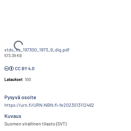
Ladataan...
xtds_va_197300_1973_9_dig.pdf
573.39 KB
CC BY 4.0
Lataukset
100
Pysyvä osoite
https://urn.fi/URN:NBN:fi-fe2023013112462
Kuvaus
Suomen virallinen tilasto (SVT)