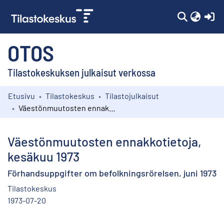
(c
OTOS
Tilastokeskuksen julkaisut verkossa
Etusivu
Tilastokeskus
Tilastojulkaisut
Kokoelmat
Väestönmuutosten ennakkotietoja, kesäkuu 1973
Selaa
Väestönmuutosten ennakkotietoja,
kesäkuu 1973
Förhandsuppgifter om befolkningsrörelsen, juni 1973
Tilastokeskus
1973-07-20