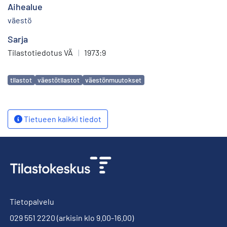
Aihealue
väestö
Sarja
Tilastotiedotus VÄ
|
1973:9
Avainsanat
tilastot
väestötilastot
väestönmuutokset
Tietueen kaikki tiedot
Tietopalvelu
029 551 2220
(arkisin klo 9.00-16.00)