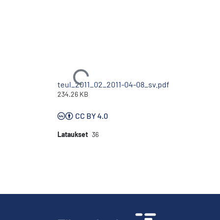
Ladataan...
teul_2011_02_2011-04-08_sv.pdf
234.26 KB
CC BY 4.0
Lataukset
36