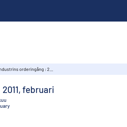
Industrins orderingång : 2011, februari
 2011, februari
kuu
ruary