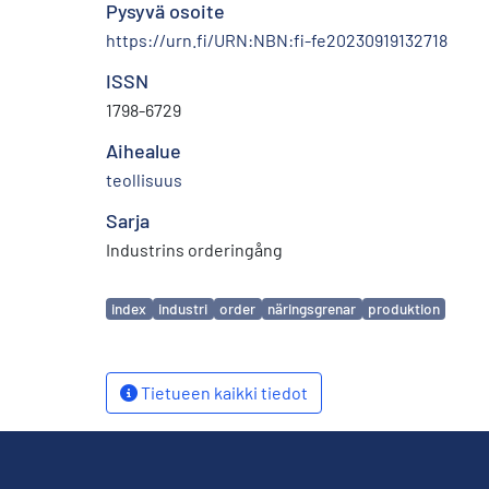
Pysyvä osoite
https://urn.fi/URN:NBN:fi-fe20230919132718
ISSN
1798-6729
Aihealue
teollisuus
Sarja
Industrins orderingång
Avainsanat
index
industri
order
näringsgrenar
produktion
Tietueen kaikki tiedot