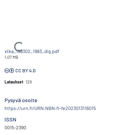
Ladataan...
xtka_198302_1983_dig.pdf
1.07 MB
CC BY 4.0
Lataukset
129
Pysyvä osoite
https://urn.fi/URN:NBN:fi-fe2023013116015
ISSN
0015-2390