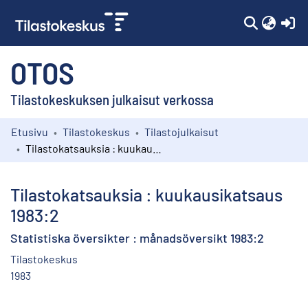
(c
OTOS
Tilastokeskuksen julkaisut verkossa
Etusivu
Tilastokeskus
Tilastojulkaisut
Kokoelmat
Tilastokatsauksia : kuukausikatsaus 1983:2
Selaa
Tilastokatsauksia : kuukausikatsaus
1983:2
Statistiska översikter : månadsöversikt 1983:2
Tilastokeskus
1983