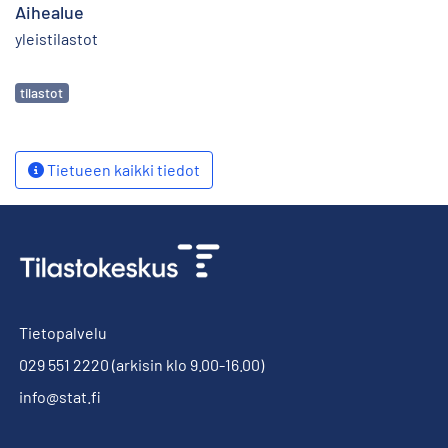
Aihealue
yleistilastot
Avainsanat
tilastot
Tietueen kaikki tiedot
Tietopalvelu
029 551 2220
(arkisin klo 9.00-16.00)
info@stat.fi