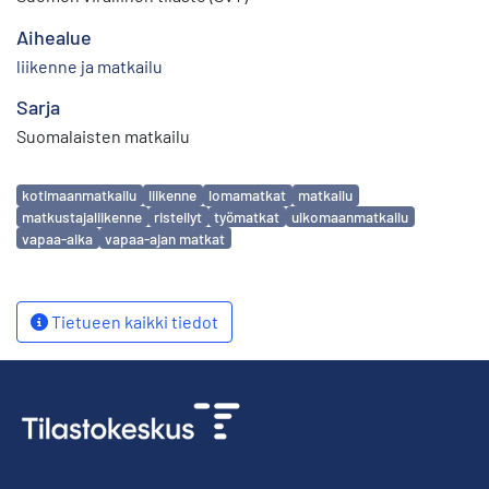
Aihealue
liikenne ja matkailu
Sarja
Suomalaisten matkailu
Avainsanat
kotimaanmatkailu
liikenne
lomamatkat
matkailu
matkustajaliikenne
risteilyt
työmatkat
ulkomaanmatkailu
vapaa-aika
vapaa-ajan matkat
Tietueen kaikki tiedot