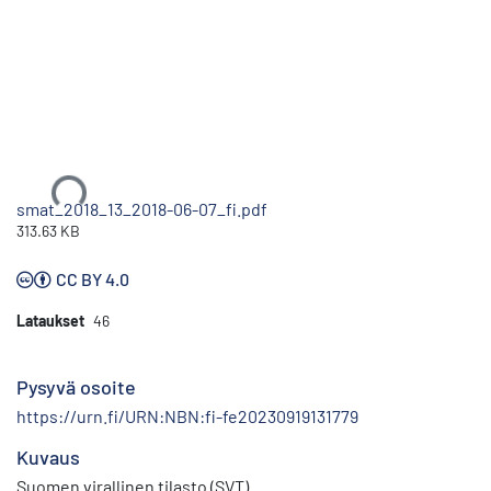
Ladataan...
smat_2018_13_2018-06-07_fi.pdf
313.63 KB
CC BY 4.0
Lataukset
46
Pysyvä osoite
https://urn.fi/URN:NBN:fi-fe20230919131779
Kuvaus
Suomen virallinen tilasto (SVT)