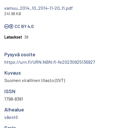
vamuu_2014_10_2014-11-20_fi.pdf
241.96 KB
CC BY 4.0
Lataukset
38
Pysyvä osoite
https://urn.fi/URN:NBN:fi-fe20230925136927
Kuvaus
Suomen virallinen tilasto (SVT)
ISSN
1798-8381
Aihealue
väestö
Sarja