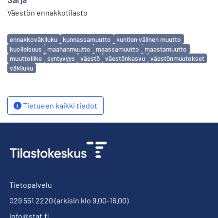
Väestön ennakkotilasto
Avainsanat
ennakkoväkiluku
kunnassamuutto
kuntien välinen muutto
kuolleisuus
maahanmuutto
maassamuutto
maastamuutto
muuttoliike
syntyvyys
väestö
väestönkasvu
väestönmuutokset
väkiluku
Tietueen kaikki tiedot
Tietopalvelu
029 551 2220
(arkisin klo 9.00-16.00)
info@stat.fi