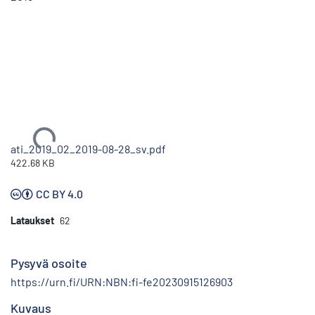
Ladataan...
ati_2019_02_2019-08-28_sv.pdf
422.68 KB
CC BY 4.0
Lataukset
62
Pysyvä osoite
https://urn.fi/URN:NBN:fi-fe20230915126903
Kuvaus