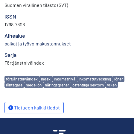
Suomen virallinen tilasto (SVT)
ISSN
1798-7806
Aihealue
palkat ja työvoimakustannukset
Sarja
Förtjänstnivåindex
Avainsanat
förtjänstnivåindex
index
inkomstnivå
inkomstutveckling
löner
löntagare
medellön
näringsgrenar
offentliga sektorn
yrken
Tietueen kaikki tiedot