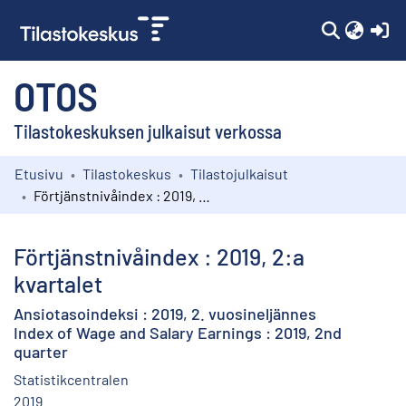
(c
OTOS
Tilastokeskuksen julkaisut verkossa
Etusivu
Tilastokeskus
Tilastojulkaisut
Kokoelmat
Förtjänstnivåindex : 2019, 2:a kvartalet
Selaa
Förtjänstnivåindex : 2019, 2:a
kvartalet
Ansiotasoindeksi : 2019, 2. vuosineljännes
Index of Wage and Salary Earnings : 2019, 2nd
quarter
Statistikcentralen
2019