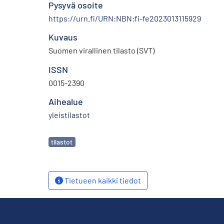
Pysyvä osoite
https://urn.fi/URN:NBN:fi-fe2023013115929
Kuvaus
Suomen virallinen tilasto (SVT)
ISSN
0015-2390
Aihealue
yleistilastot
Avainsanat
tilastot
Tietueen kaikki tiedot