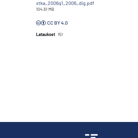
xtka_2006q1_2006_dig.pdf
104.61 MB
CC BY 4.0
Lataukset
151