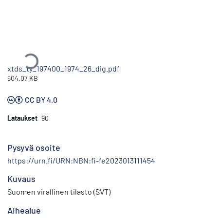
Ladataan...
xtds_ty_197400_1974_26_dig.pdf
604.07 KB
CC BY 4.0
Lataukset
90
Pysyvä osoite
https://urn.fi/URN:NBN:fi-fe2023013111454
Kuvaus
Suomen virallinen tilasto (SVT)
Aihealue