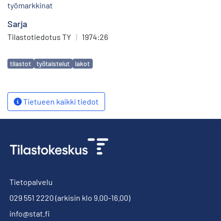
työmarkkinat
Sarja
Tilastotiedotus TY
|
1974:26
Avainsanat
tilastot
työtaistelut
lakot
Tietueen kaikki tiedot
Tietopalvelu
029 551 2220
(arkisin klo 9.00-16.00)
info@stat.fi