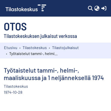
(c
OTOS
Tilastokeskuksen julkaisut verkossa
Etusivu
Tilastokeskus
Tilastojulkaisut
Kokoelmat
Työtaistelut tammi-, helmi-, maaliskuussa ja 1 neljänneksellä 1974
Selaa
Työtaistelut tammi-, helmi-,
maaliskuussa ja 1 neljänneksellä 1974
Tilastokeskus
1974-10-28