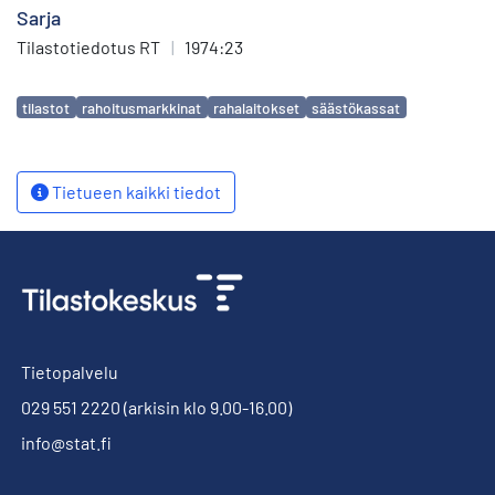
Sarja
Tilastotiedotus RT
|
1974:23
Avainsanat
tilastot
rahoitusmarkkinat
rahalaitokset
säästökassat
Tietueen kaikki tiedot
Tietopalvelu
029 551 2220
(arkisin klo 9.00-16.00)
info@stat.fi