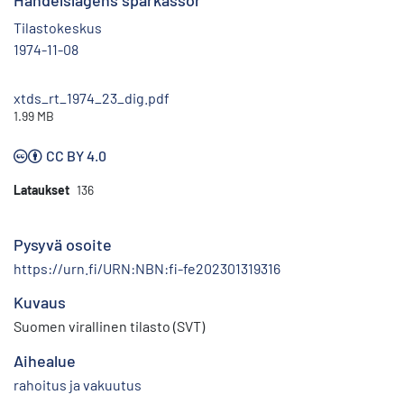
Handelslagens sparkassor
Tilastokeskus
1974-11-08
xtds_rt_1974_23_dig.pdf
1.99 MB
CC BY 4.0
Lataukset
136
Pysyvä osoite
https://urn.fi/URN:NBN:fi-fe202301319316
Kuvaus
Suomen virallinen tilasto (SVT)
Aihealue
rahoitus ja vakuutus