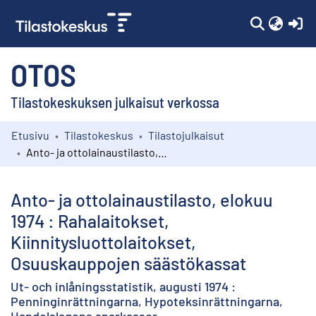
(c
OTOS
Tilastokeskuksen julkaisut verkossa
Etusivu
Tilastokeskus
Tilastojulkaisut
Kokoelmat
Anto- ja ottolainaustilasto, elokuu 1974 : Rahalaitokset, Kiinnitysluottolaitokset, Osuuskauppojen säästökassat
Selaa
Anto- ja ottolainaustilasto, elokuu
1974 : Rahalaitokset,
Kiinnitysluottolaitokset,
Osuuskauppojen säästökassat
Ut- och inlåningsstatistik, augusti 1974 :
Penninginrättningarna, Hypoteksinrättningarna,