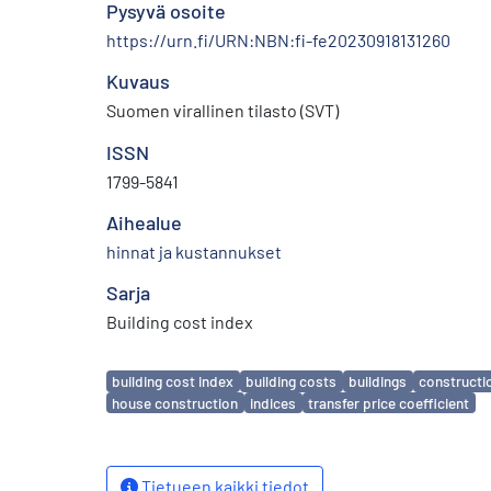
Pysyvä osoite
https://urn.fi/URN:NBN:fi-fe20230918131260
Kuvaus
Suomen virallinen tilasto (SVT)
ISSN
1799-5841
Aihealue
hinnat ja kustannukset
Sarja
Building cost index
Avainsanat
building cost index
building costs
buildings
constructi
house construction
indices
transfer price coefficient
Tietueen kaikki tiedot