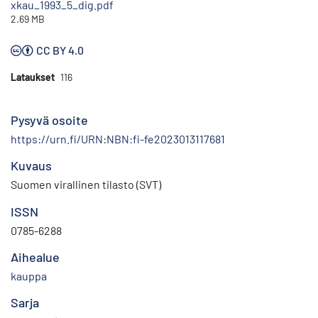
xkau_1993_5_dig.pdf
2.69 MB
CC BY 4.0
Lataukset
116
Pysyvä osoite
https://urn.fi/URN:NBN:fi-fe2023013117681
Kuvaus
Suomen virallinen tilasto (SVT)
ISSN
0785-6288
Aihealue
kauppa
Sarja