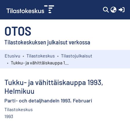
(c
OTOS
Tilastokeskuksen julkaisut verkossa
Etusivu
Tilastokeskus
Tilastojulkaisut
Kokoelmat
Tukku- ja vähittäiskauppa 1993, Helmikuu
Selaa
Tukku- ja vähittäiskauppa 1993,
Helmikuu
Parti- och detaljhandeln 1993, Februari
Tilastokeskus
1993