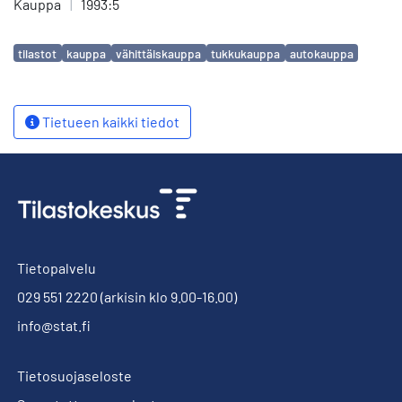
Kauppa
|
1993:5
Avainsanat
tilastot
kauppa
vähittäiskauppa
tukkukauppa
autokauppa
Tietueen kaikki tiedot
Tietopalvelu
029 551 2220
(arkisin klo 9.00-16.00)
info@stat.fi
Tietosuojaseloste