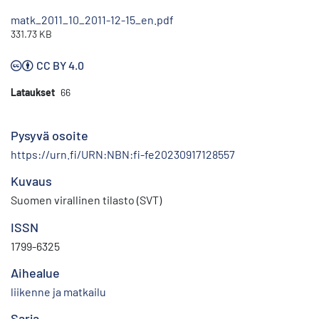
matk_2011_10_2011-12-15_en.pdf
331.73 KB
CC BY 4.0
Lataukset
66
Pysyvä osoite
https://urn.fi/URN:NBN:fi-fe20230917128557
Kuvaus
Suomen virallinen tilasto (SVT)
ISSN
1799-6325
Aihealue
liikenne ja matkailu
Sarja