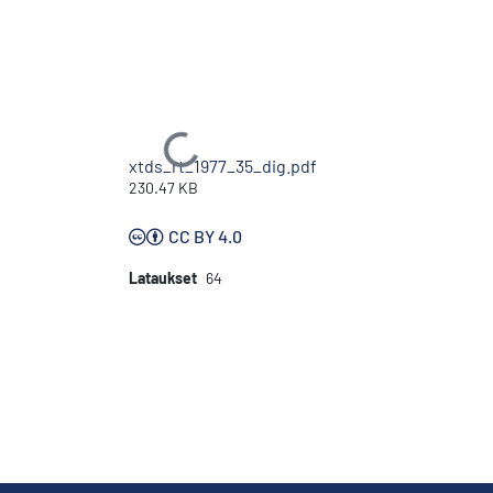
Ladataan...
xtds_rt_1977_35_dig.pdf
230.47 KB
CC BY 4.0
Lataukset
64