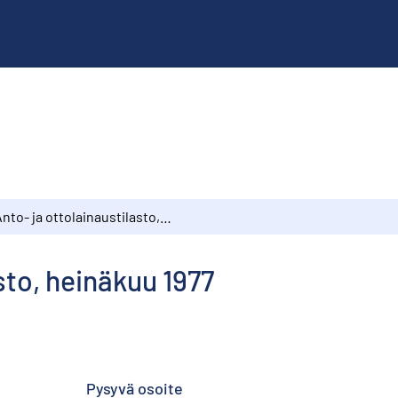
Anto- ja ottolainaustilasto, heinäkuu 1977
sto, heinäkuu 1977
Pysyvä osoite