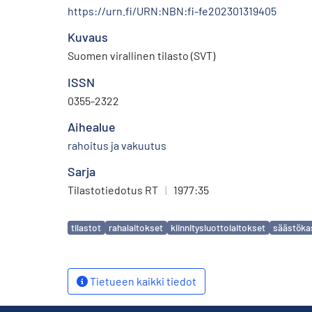
https://urn.fi/URN:NBN:fi-fe202301319405
Kuvaus
Suomen virallinen tilasto (SVT)
ISSN
0355-2322
Aihealue
rahoitus ja vakuutus
Sarja
Tilastotiedotus RT
|
1977:35
Avainsanat
tilastot
rahalaitokset
kiinnitysluottolaitokset
säästöka
Tietueen kaikki tiedot