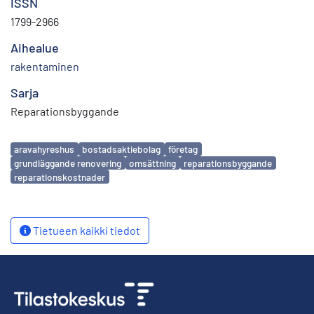
ISSN
1799-2966
Aihealue
rakentaminen
Sarja
Reparationsbyggande
Avainsanat
aravahyreshus
bostadsaktiebolag
företag
grundläggande renovering
omsättning
reparationsbyggande
reparationskostnader
Tietueen kaikki tiedot