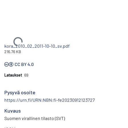
Ladataan...
kora_2010_02_2011-10-10_sv.pdf
216.76 KB
CC BY 4.0
Lataukset
69
Pysyvä osoite
https://urn.fi/URN:NBN:fi-fe20230912123727
Kuvaus
Suomen virallinen tilasto (SVT)