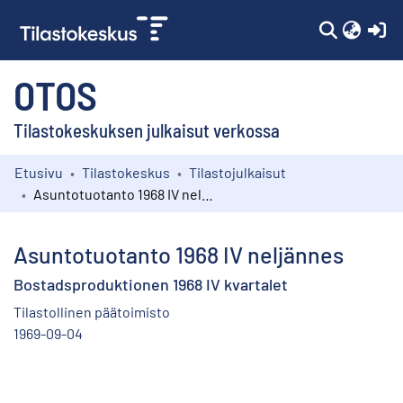
(c
OTOS
Tilastokeskuksen julkaisut verkossa
Etusivu
Tilastokeskus
Tilastojulkaisut
Kokoelmat
Asuntotuotanto 1968 IV neljännes
Selaa
Asuntotuotanto 1968 IV neljännes
Bostadsproduktionen 1968 IV kvartalet
Tilastollinen päätoimisto
1969-09-04