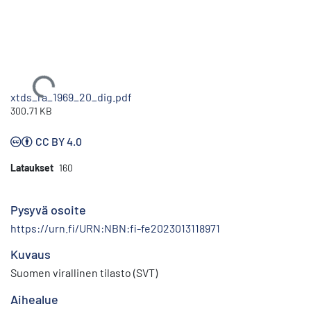
Ladataan...
xtds_ra_1969_20_dig.pdf
300.71 KB
CC BY 4.0
Lataukset
160
Pysyvä osoite
https://urn.fi/URN:NBN:fi-fe2023013118971
Kuvaus
Suomen virallinen tilasto (SVT)
Aihealue