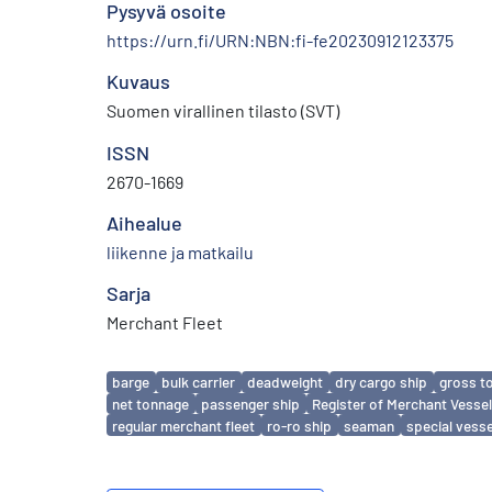
Pysyvä osoite
https://urn.fi/URN:NBN:fi-fe20230912123375
Kuvaus
Suomen virallinen tilasto (SVT)
ISSN
2670-1669
Aihealue
liikenne ja matkailu
Sarja
Merchant Fleet
Avainsanat
barge
bulk carrier
deadweight
dry cargo ship
gross t
net tonnage
passenger ship
Register of Merchant Vesse
regular merchant fleet
ro-ro ship
seaman
special vesse