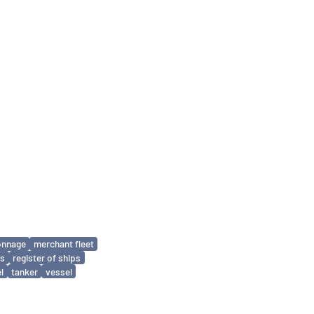
onnage
merchant fleet
ls
register of ships
l
tanker
vessel