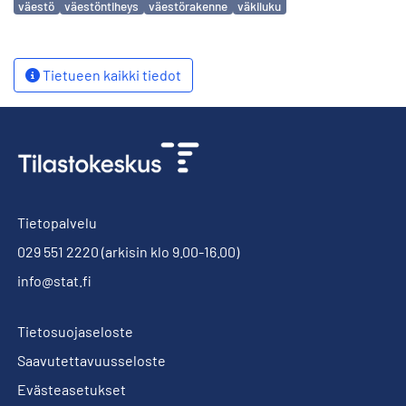
väestö
väestöntiheys
väestörakenne
väkiluku
Tietueen kaikki tiedot
Tietopalvelu
029 551 2220
(arkisin klo 9.00-16.00)
info@stat.fi
Tietosuojaseloste
Saavutettavuusseloste
Evästeasetukset