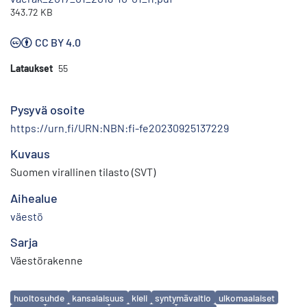
343.72 KB
CC BY 4.0
Lataukset
55
Pysyvä osoite
https://urn.fi/URN:NBN:fi-fe20230925137229
Kuvaus
Suomen virallinen tilasto (SVT)
Aihealue
väestö
Sarja
Väestörakenne
Avainsanat
huoltosuhde
kansalaisuus
kieli
syntymävaltio
ulkomaalaiset