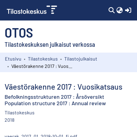
(c
OTOS
Tilastokeskuksen julkaisut verkossa
Etusivu
Tilastokeskus
Tilastojulkaisut
Kokoelmat
Väestörakenne 2017 : Vuosikatsaus
Selaa
Väestörakenne 2017 : Vuosikatsaus
Befolkningsstrukturen 2017 : Årsöversikt
Population structure 2017 : Annual review
Tilastokeskus
2018
vaerak_2017_01_2018-10-01_fi.pdf