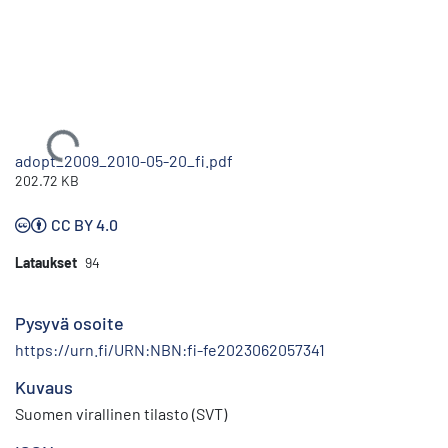
Ladataan...
adopt_2009_2010-05-20_fi.pdf
202.72 KB
CC BY 4.0
Lataukset
94
Pysyvä osoite
https://urn.fi/URN:NBN:fi-fe2023062057341
Kuvaus
Suomen virallinen tilasto (SVT)