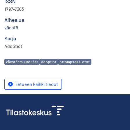
ISSN
1797-7363
Aihealue
väestö
Sarja
Adoptiot
Avainsanat
väestönmuutokset
adoptiot
ottolapseksi otot
Tietueen kaikki tiedot