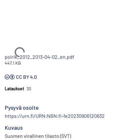
Ladataan...
polrik_2012_2013-04-02_en.pdf
447.1 KB
CC BY 4.0
Lataukset
30
Pysyvä osoite
https://urn.fi/URN:NBN:fi-fe20230906120632
Kuvaus
Suomen virallinen tilasto (SVT)