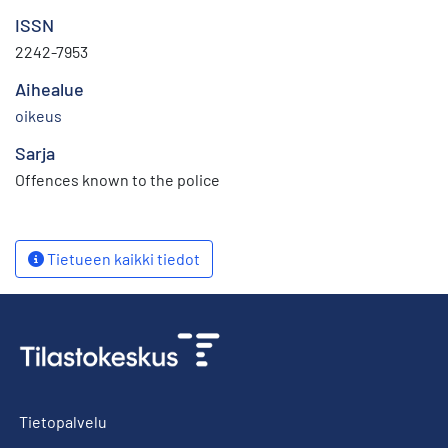
ISSN
2242-7953
Aihealue
oikeus
Sarja
Offences known to the police
Tietueen kaikki tiedot
Tietopalvelu