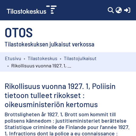
(c
OTOS
Tilastokeskuksen julkaisut verkossa
Etusivu
Tilastokeskus
Tilastojulkaisut
Kokoelmat
Rikollisuus vuonna 1927. 1, Poliisin tietoon tulleet rikokset : oikeusministeriön kertomus
Selaa
Rikollisuus vuonna 1927. 1, Poliisin
tietoon tulleet rikokset :
oikeusministeriön kertomus
Brottsligheten år 1927. 1, Brott som kommit till
polisens kännedom : justitieministeriet berättelse
Statistique criminelle de Finlande pour l'année 1927.
1, Infractions dont la police a eu connaissance :