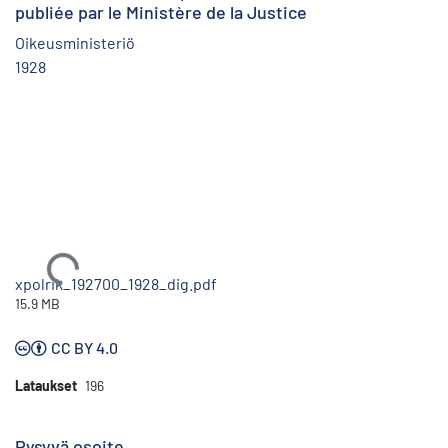
publiée par le Ministère de la Justice
Oikeusministeriö
1928
Ladataan...
xpolrik_192700_1928_dig.pdf
15.9 MB
CC BY 4.0
Lataukset
196
Pysyvä osoite