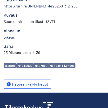
https://urn.fi/URN:NBN:fi-fe2023013121260
Kuvaus
Suomen virallinen tilasto (SVT)
Aihealue
oikeus
Sarja
23 Oikeustilasto
|
39
Avainsanat
tilastot
rikollisuus
rikokset
kieltolakirikokset
Tietueen kaikki tiedot