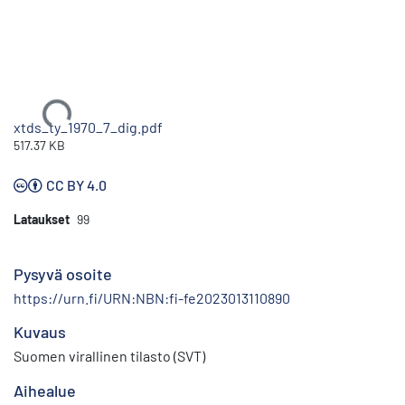
Ladataan...
xtds_ty_1970_7_dig.pdf
517.37 KB
CC BY 4.0
Lataukset
99
Pysyvä osoite
https://urn.fi/URN:NBN:fi-fe2023013110890
Kuvaus
Suomen virallinen tilasto (SVT)
Aihealue