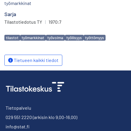
työmarkkinat
Sarja
Tilastotiedotus TY
|
1970:7
Avainsanat
tilastot
työmarkkinat
työvoima
työllisyys
työttömyys
Tietueen kaikki tiedot
Tietopalvelu
029 551 2220
(arkisin klo 9.00-16.00)
info@stat.fi