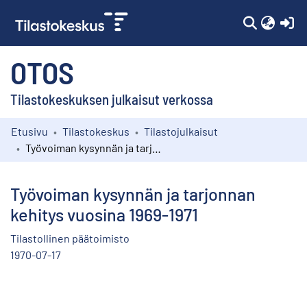
(c
OTOS
Tilastokeskuksen julkaisut verkossa
Etusivu
Tilastokeskus
Tilastojulkaisut
Kokoelmat
Työvoiman kysynnän ja tarjonnan kehitys vuosina 1969-1971
Selaa
Työvoiman kysynnän ja tarjonnan
kehitys vuosina 1969-1971
Tilastollinen päätoimisto
1970-07-17