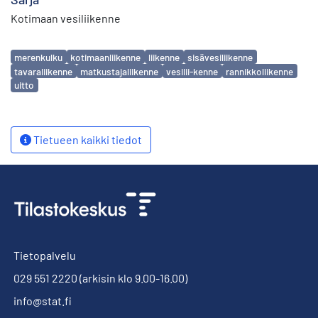
Kotimaan vesiliikenne
Avainsanat
merenkulku
kotimaanliikenne
liikenne
sisävesiliikenne
tavaraliikenne
matkustajaliikenne
vesilii-kenne
rannikkoliikenne
uitto
Tietueen kaikki tiedot
Tietopalvelu
029 551 2220
(arkisin klo 9.00-16.00)
info@stat.fi