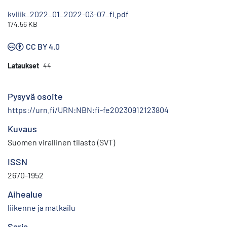
kvliik_2022_01_2022-03-07_fi.pdf
174.56 KB
CC BY 4.0
Lataukset
44
Pysyvä osoite
https://urn.fi/URN:NBN:fi-fe20230912123804
Kuvaus
Suomen virallinen tilasto (SVT)
ISSN
2670-1952
Aihealue
liikenne ja matkailu
Sarja