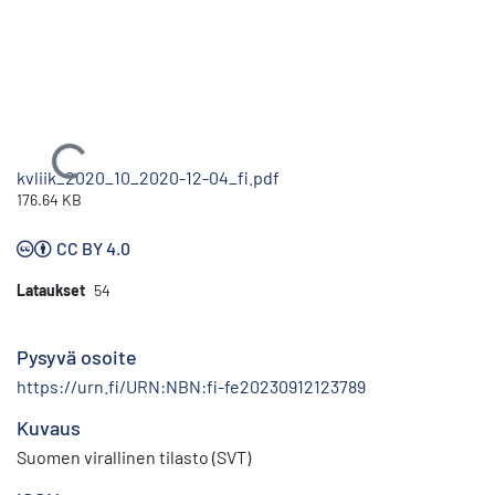
Ladataan...
kvliik_2020_10_2020-12-04_fi.pdf
176.64 KB
CC BY 4.0
Lataukset
54
Pysyvä osoite
https://urn.fi/URN:NBN:fi-fe20230912123789
Kuvaus
Suomen virallinen tilasto (SVT)