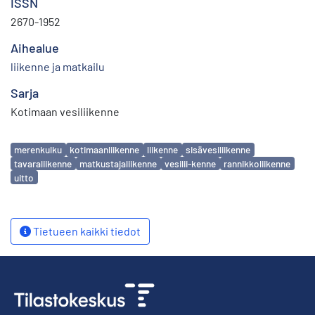
ISSN
2670-1952
Aihealue
liikenne ja matkailu
Sarja
Kotimaan vesiliikenne
Avainsanat
merenkulku
kotimaanliikenne
liikenne
sisävesiliikenne
tavaraliikenne
matkustajaliikenne
vesilii-kenne
rannikkoliikenne
uitto
Tietueen kaikki tiedot