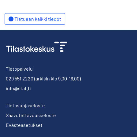
Tietueen kaikki tiedot
Tietopalvelu
029 551 2220
(arkisin klo 9.00-16.00)
info@stat.fi
Tietosuojaseloste
Saavutettavuusseloste
Evästeasetukset