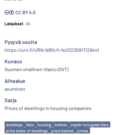
CC BY 4.0
Lataukset
45
Pysyvä osoite
https://urn.fi/URN:NBN:fi-fe20230917129441
Kuvaus
Suomen virallinen tilasto (SVT)
Aihealue
asuminen
Sarja
Prices of dwellings in housing companies
Avainsanat
dwellings
flats
housing
indices
owner-occupied flats
price index of dwellings
price indices
prices