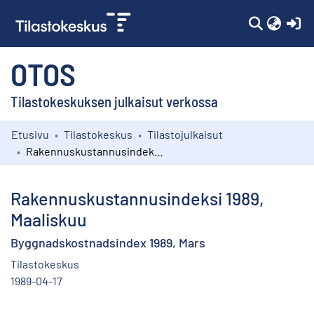
(c
OTOS
Tilastokeskuksen julkaisut verkossa
Etusivu
Tilastokeskus
Tilastojulkaisut
Kokoelmat
Rakennuskustannusindeksi 1989, Maaliskuu
Selaa
Rakennuskustannusindeksi 1989,
Maaliskuu
Byggnadskostnadsindex 1989, Mars
Tilastokeskus
1989-04-17