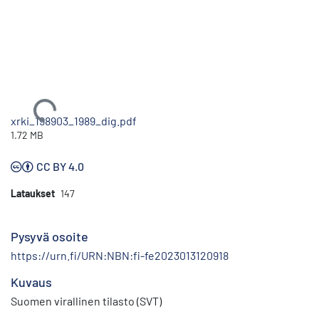
Ladataan...
xrki_198903_1989_dig.pdf
1.72 MB
CC BY 4.0
Lataukset
147
Pysyvä osoite
https://urn.fi/URN:NBN:fi-fe2023013120918
Kuvaus
Suomen virallinen tilasto (SVT)