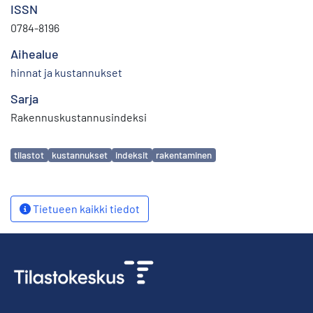
ISSN
0784-8196
Aihealue
hinnat ja kustannukset
Sarja
Rakennuskustannusindeksi
Avainsanat
tilastot
kustannukset
indeksit
rakentaminen
Tietueen kaikki tiedot