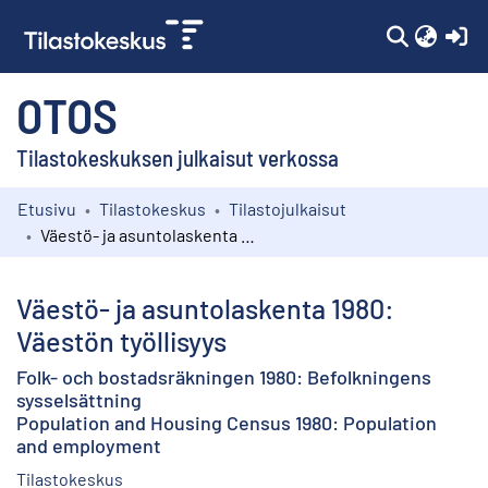
(c
OTOS
Tilastokeskuksen julkaisut verkossa
Etusivu
Tilastokeskus
Tilastojulkaisut
Kokoelmat
Väestö- ja asuntolaskenta 1980: Väestön työllisyys
Selaa
Väestö- ja asuntolaskenta 1980:
Väestön työllisyys
Folk- och bostadsräkningen 1980: Befolkningens
sysselsättning
Population and Housing Census 1980: Population
and employment
Tilastokeskus