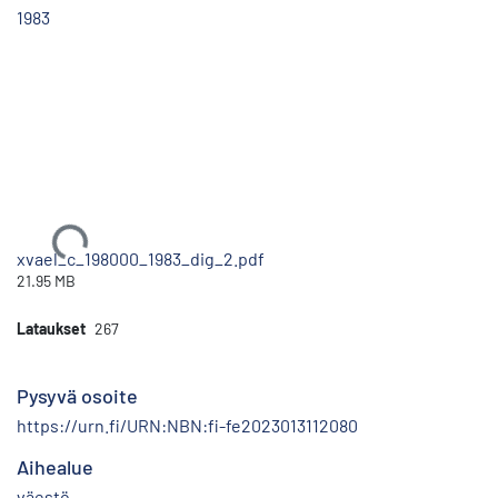
1983
Ladataan...
xvael_c_198000_1983_dig_2.pdf
21.95 MB
Lataukset
267
Pysyvä osoite
https://urn.fi/URN:NBN:fi-fe2023013112080
Aihealue
väestö