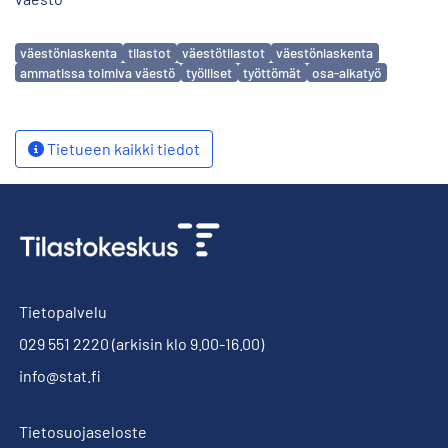
Avainsanat
väestönlaskenta
tilastot
väestötilastot
väestönlaskenta
ammatissa toimiva väestö
työlliset
työttömät
osa-aikatyö
Tietueen kaikki tiedot
Tietopalvelu
029 551 2220
(arkisin klo 9.00-16.00)
info@stat.fi
Tietosuojaseloste