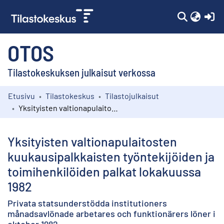
(c
OTOS
Tilastokeskuksen julkaisut verkossa
Etusivu
Tilastokeskus
Tilastojulkaisut
Kokoelmat
Yksityisten valtionapulaitosten kuukausipalkkaisten työntekijöiden ja toimihenkilöiden palkat lokakuussa 1982
Selaa
Yksityisten valtionapulaitosten
kuukausipalkkaisten työntekijöiden ja
toimihenkilöiden palkat lokakuussa
1982
Privata statsunderstödda institutioners
månadsavlönade arbetares och funktionärers löner i