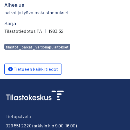
Aihealue
palkat ja työvoimakustannukset
Sarja
Tilastotiedotus PA
|
1983:32
Avainsanat
tilastot
palkat
valtionapulaitokset
Tietueen kaikki tiedot
Tietopalvelu
029 551 2220
(arkisin klo 9.00-16.00)