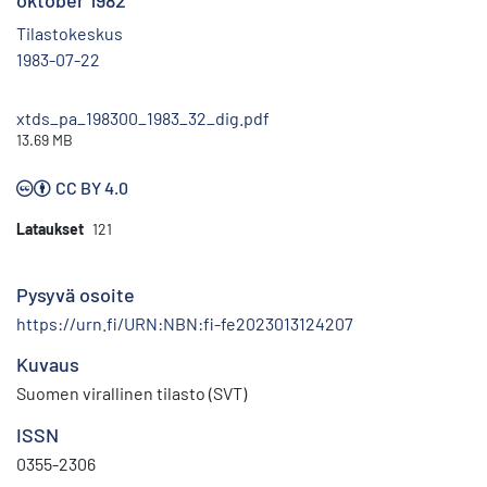
oktober 1982
Tilastokeskus
1983-07-22
xtds_pa_198300_1983_32_dig.pdf
13.69 MB
CC BY 4.0
Lataukset
121
Pysyvä osoite
https://urn.fi/URN:NBN:fi-fe2023013124207
Kuvaus
Suomen virallinen tilasto (SVT)
ISSN
0355-2306