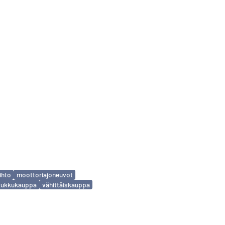
ihto
moottoriajoneuvot
tukkukauppa
vähittäiskauppa