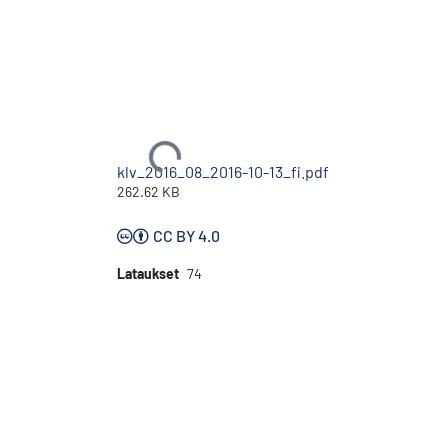
Ladataan...
klv_2016_08_2016-10-13_fi.pdf
262.62 KB
CC BY 4.0
Lataukset
74