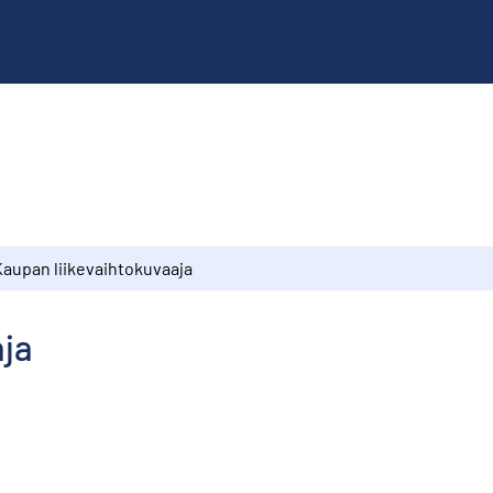
Kaupan liikevaihtokuvaaja
aja