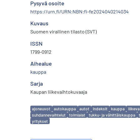
Pysyvä osoite
https://urn.fi/URN:NBN:fi-fe2024040214034
Kuvaus
Suomen virallinen tilasto (SVT)
ISSN
1799-0912
Aihealue
kauppa
Sarja
Kaupan liikevaihtokuvaaja
Avainsanat
ajoneuvot
autokauppa
autot
indeksit
kauppa
liikeva
suhdannevaihtelut
toimialat
tukku- ja vähittäiskauppa
yritykset