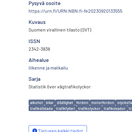
Pysyvä osoite
https://urn.fi/URN:NBN:fi-fe20230920133555
Kuvaus
Suomen virallinen tilasto (SVT)
ISSN
2342-3838
Aihealue
liikenne ja matkailu
Sarja
Statistik över vägtrafikolyckor
Avainsanat
alkohol
bilar
dödlighet
fordon
motorfordon
olycksfa
trafikdödade
trafikfylleri
trafikolyckor
trafikskador
t
Tietueen kaikki tiedot