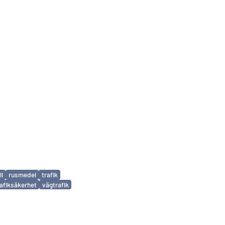
ll
rusmedel
trafik
rafiksäkerhet
vägtrafik