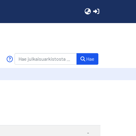
(current)
Hae
-