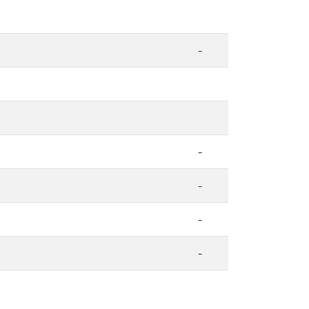
-
-
-
-
-