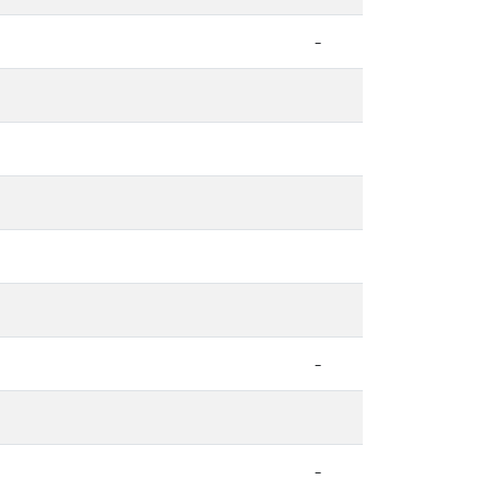
-
-
-