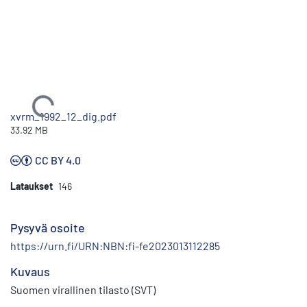
Ladataan...
xvrm_1992_12_dig.pdf
33.92 MB
CC BY 4.0
Lataukset
146
Pysyvä osoite
https://urn.fi/URN:NBN:fi-fe2023013112285
Kuvaus
Suomen virallinen tilasto (SVT)