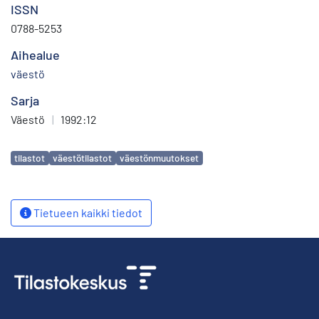
ISSN
0788-5253
Aihealue
väestö
Sarja
Väestö
|
1992:12
Avainsanat
tilastot
väestötilastot
väestönmuutokset
Tietueen kaikki tiedot