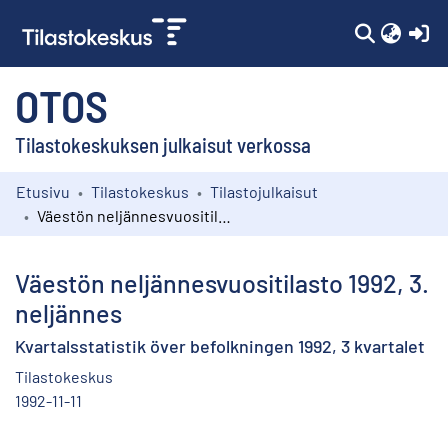
(c
OTOS
Tilastokeskuksen julkaisut verkossa
Etusivu
Tilastokeskus
Tilastojulkaisut
Kokoelmat
Väestön neljännesvuositilasto 1992, 3. neljännes
Selaa
Väestön neljännesvuositilasto 1992, 3.
neljännes
Kvartalsstatistik över befolkningen 1992, 3 kvartalet
Tilastokeskus
1992-11-11