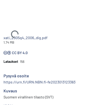
Ladataan...
xati_2005q4_2006_dig.pdf
1.74 MB
CC BY 4.0
Lataukset
156
Pysyvä osoite
https://urn.fi/URN:NBN:fi-fe2023013123383
Kuvaus
Suomen virallinen tilasto (SVT)