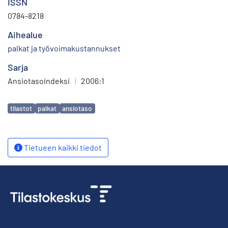
ISSN
0784-8218
Aihealue
palkat ja työvoimakustannukset
Sarja
Ansiotasoindeksi
|
2006:1
Avainsanat
tilastot
palkat
ansiotaso
Tietueen kaikki tiedot