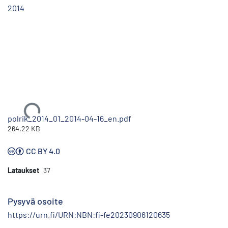
2014
Ladataan...
polrik_2014_01_2014-04-16_en.pdf
264.22 KB
CC BY 4.0
Lataukset
37
Pysyvä osoite
https://urn.fi/URN:NBN:fi-fe20230906120635