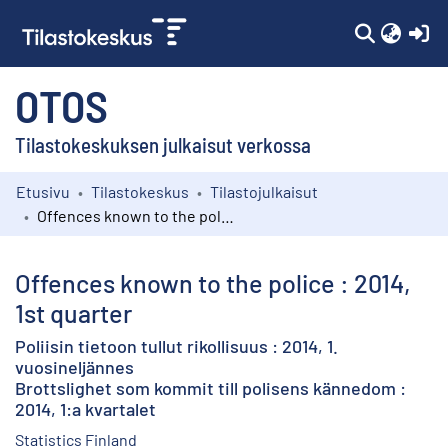
(c
OTOS
Tilastokeskuksen julkaisut verkossa
Etusivu
Tilastokeskus
Tilastojulkaisut
Kokoelmat
Offences known to the police : 2014, 1st quarter
Selaa
Offences known to the police : 2014,
1st quarter
Poliisin tietoon tullut rikollisuus : 2014, 1.
vuosineljännes
Brottslighet som kommit till polisens kännedom :
2014, 1:a kvartalet
Statistics Finland