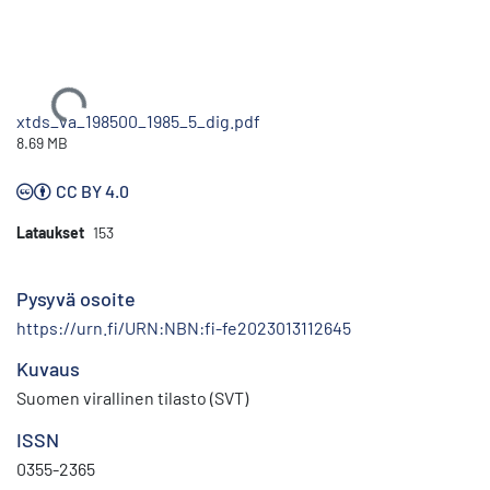
Ladataan...
xtds_va_198500_1985_5_dig.pdf
8.69 MB
CC BY 4.0
Lataukset
153
Pysyvä osoite
https://urn.fi/URN:NBN:fi-fe2023013112645
Kuvaus
Suomen virallinen tilasto (SVT)
ISSN
0355-2365