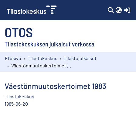
(c
OTOS
Tilastokeskuksen julkaisut verkossa
Etusivu
Tilastokeskus
Tilastojulkaisut
Kokoelmat
Väestönmuutoskertoimet 1983
Selaa
Väestönmuutoskertoimet 1983
Tilastokeskus
1985-06-20