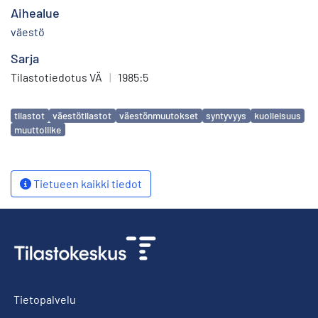
Aihealue
väestö
Sarja
Tilastotiedotus VÄ
|
1985:5
Avainsanat
tilastot
väestötilastot
väestönmuutokset
syntyvyys
kuolleisuus
muuttoliike
Tietueen kaikki tiedot
Tietopalvelu