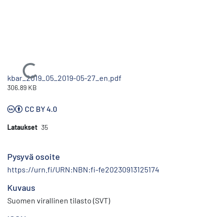
Ladataan...
kbar_2019_05_2019-05-27_en.pdf
306.89 KB
CC BY 4.0
Lataukset
35
Pysyvä osoite
https://urn.fi/URN:NBN:fi-fe20230913125174
Kuvaus
Suomen virallinen tilasto (SVT)