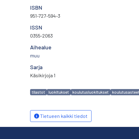
ISBN
951-727-594-3
ISSN
0355-2063
Aihealue
muu
Sarja
Käsikirjoja 1
Avainsanat
tilastot
luokitukset
koulutusluokitukset
koulutusastee
Tietueen kaikki tiedot