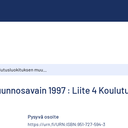
Koulutusluokituksen muunnosavain 1997 : Liite 4 Koulutusluokitus 1997:ään
nnosavain 1997 : Liite 4 Koulut
Pysyvä osoite
https://urn.fi/URN:ISBN:951-727-594-3