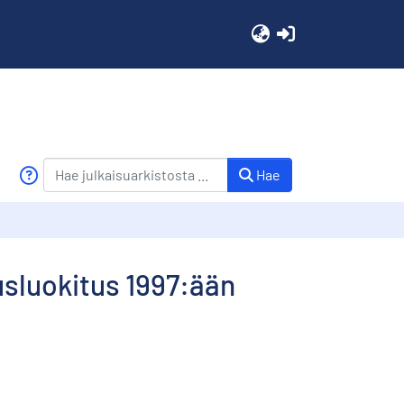
(current)
Hae
usluokitus 1997:ään