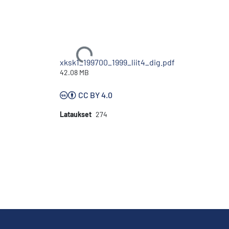
Ladataan...
xksk1_199700_1999_liit4_dig.pdf
42.08 MB
CC BY 4.0
Lataukset
274