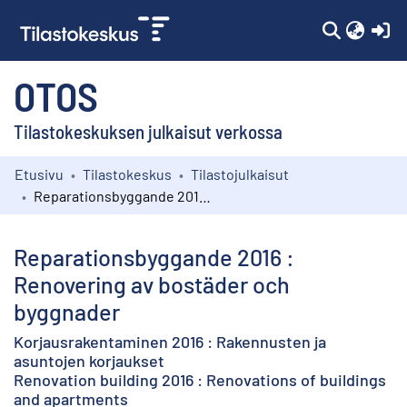
(c
OTOS
Tilastokeskuksen julkaisut verkossa
Etusivu
Tilastokeskus
Tilastojulkaisut
Kokoelmat
Reparationsbyggande 2016 : Renovering av bostäder och byggnader
Selaa
Reparationsbyggande 2016 :
Renovering av bostäder och
byggnader
Korjausrakentaminen 2016 : Rakennusten ja
asuntojen korjaukset
Renovation building 2016 : Renovations of buildings
and apartments