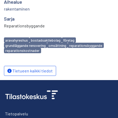
Aihealue
rakentaminen
Sarja
Reparationsbyggande
Avainsanat
aravahyreshus
bostadsaktiebolag
företag
grundläggande renovering
omsättning
reparationsbyggande
reparationskostnader
Tietueen kaikki tiedot
Tietopalvelu