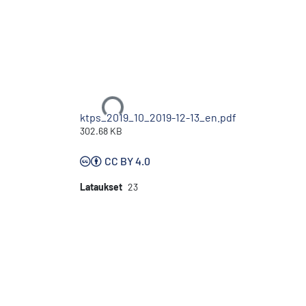
Ladataan...
ktps_2019_10_2019-12-13_en.pdf
302.68 KB
CC BY 4.0
Lataukset
23