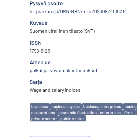
Pysyvä osoite
https://urn.fi/URN:NBN:fi-fe20230824106214
Kuvaus
Suomen virallinen tilasto (SVT)
ISSN
1798-6125
Aihealue
palkat ja työvoimakustannukset
Sarja
Wage and salary indices
Avainsanat
branches
business cycles
business enterprises
busine
corporations
economic fluctuation
enterprises
firms
private sector
public sector