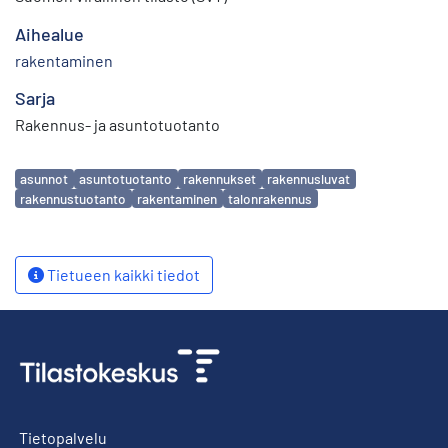
Aihealue
rakentaminen
Sarja
Rakennus- ja asuntotuotanto
Avainsanat
asunnot
asuntotuotanto
rakennukset
rakennusluvat
rakennustuotanto
rakentaminen
talonrakennus
Tietueen kaikki tiedot
Tietopalvelu