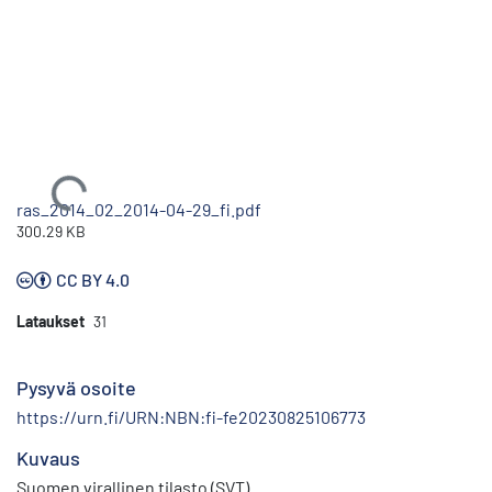
Ladataan...
ras_2014_02_2014-04-29_fi.pdf
300.29 KB
CC BY 4.0
Lataukset
31
Pysyvä osoite
https://urn.fi/URN:NBN:fi-fe20230825106773
Kuvaus
Suomen virallinen tilasto (SVT)