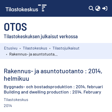
(c
OTOS
Tilastokeskuksen julkaisut verkossa
Etusivu
Tilastokeskus
Tilastojulkaisut
Kokoelmat
Rakennus- ja asuntotuotanto : 2014, helmikuu
Selaa
Rakennus- ja asuntotuotanto : 2014,
helmikuu
Byggnads- och bostadsproduktion : 2014, februari
Building and dwelling production : 2014, February
Tilastokeskus
2014