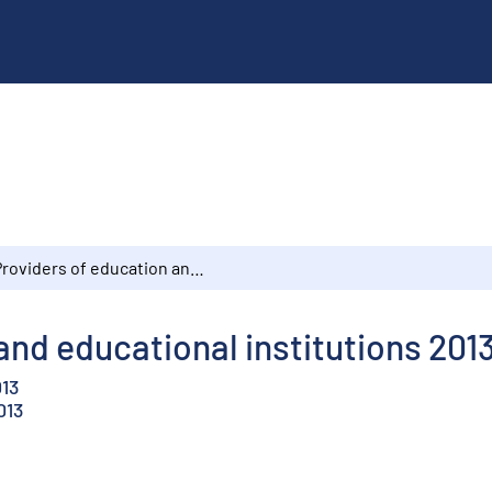
Providers of education and educational institutions 2013
and educational institutions 201
013
013