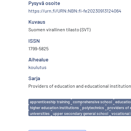
Pysyvä osoite
https://urn.fi/URN:NBN:fi-fe20230913124064
Kuvaus
Suomen virallinen tilasto (SVT)
ISSN
1799-5825
Aihealue
koulutus
Sarja
Providers of education and educational institutio
Avainsanat
apprenticeship training
comprehensive school
educatio
higher education institutions
polytechnics
providers of 
universities
upper secondary general school
vocational 