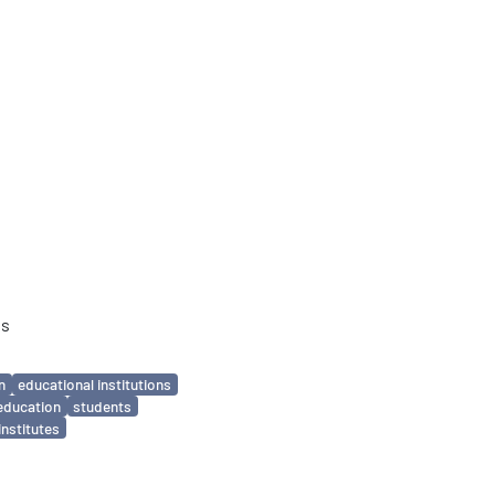
ns
n
educational institutions
education
students
institutes