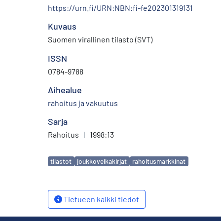
https://urn.fi/URN:NBN:fi-fe202301319131
Kuvaus
Suomen virallinen tilasto (SVT)
ISSN
0784-9788
Aihealue
rahoitus ja vakuutus
Sarja
Rahoitus
|
1998:13
Avainsanat
tilastot
joukkovelkakirjat
rahoitusmarkkinat
Tietueen kaikki tiedot