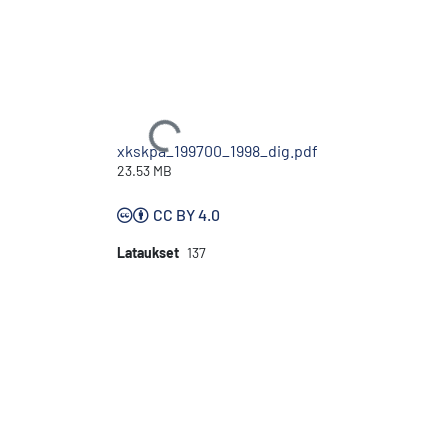
Ladataan...
xkskpa_199700_1998_dig.pdf
23.53 MB
CC BY 4.0
Lataukset
137