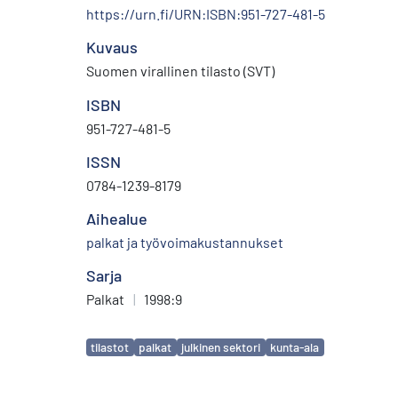
https://urn.fi/URN:ISBN:951-727-481-5
Kuvaus
Suomen virallinen tilasto (SVT)
ISBN
951-727-481-5
ISSN
0784-1239-8179
Aihealue
palkat ja työvoimakustannukset
Sarja
Palkat
|
1998:9
Avainsanat
tilastot
palkat
julkinen sektori
kunta-ala