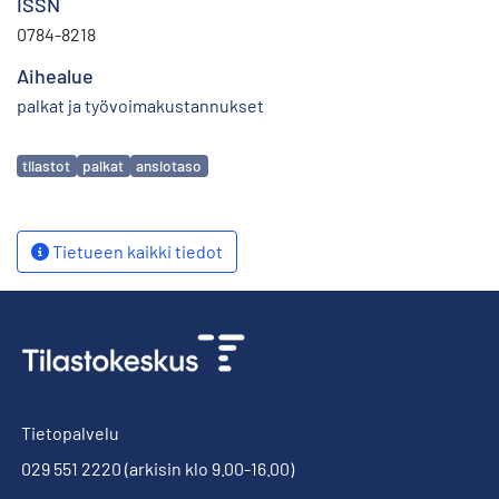
ISSN
0784-8218
Aihealue
palkat ja työvoimakustannukset
Avainsanat
tilastot
palkat
ansiotaso
Tietueen kaikki tiedot
Tietopalvelu
029 551 2220
(arkisin klo 9.00-16.00)