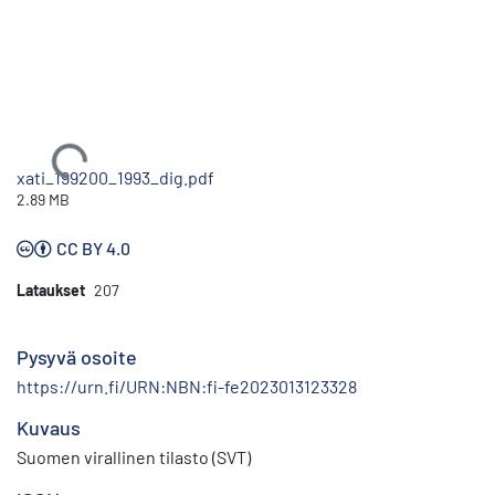
Ladataan...
xati_199200_1993_dig.pdf
2.89 MB
CC BY 4.0
Lataukset
207
Pysyvä osoite
https://urn.fi/URN:NBN:fi-fe2023013123328
Kuvaus
Suomen virallinen tilasto (SVT)