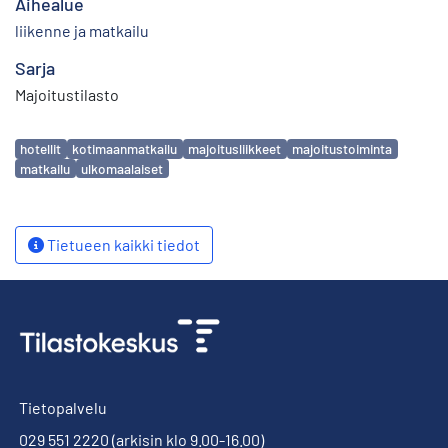
Aihealue
liikenne ja matkailu
Sarja
Majoitustilasto
Avainsanat
hotellit
kotimaanmatkailu
majoitusliikkeet
majoitustoiminta
matkailu
ulkomaalaiset
Tietueen kaikki tiedot
Tietopalvelu
029 551 2220
(arkisin klo 9.00-16.00)