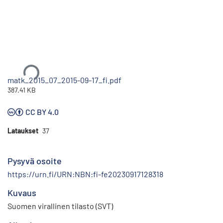
Ladataan...
matk_2015_07_2015-09-17_fi.pdf
387.41 KB
CC BY 4.0
Lataukset
37
Pysyvä osoite
https://urn.fi/URN:NBN:fi-fe20230917128318
Kuvaus
Suomen virallinen tilasto (SVT)