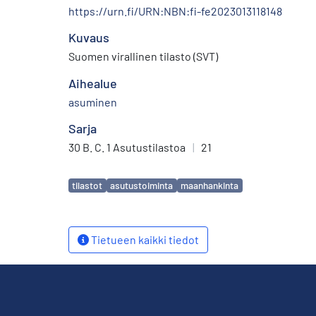
https://urn.fi/URN:NBN:fi-fe2023013118148
Kuvaus
Suomen virallinen tilasto (SVT)
Aihealue
asuminen
Sarja
30 B. C. 1 Asutustilastoa
|
21
Avainsanat
tilastot
asutustoiminta
maanhankinta
Tietueen kaikki tiedot